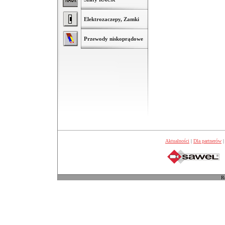
Elektrozaczepy, Zamki
Przewody niskoprądowe
Aktualności
|
Dla partnerów
R