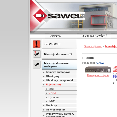
PROMOCJE
Strona główna
>
Telewizj
Telewizja dozorowa IP
DR8HRD
Producent:
GANZ
Telewizja dozorowa
analogowa
kar
ka
Kamery analogowe
Cen
Powiększ zdjęcie
Obiektywy
58
b
Obudowy i wsporniki
zł
Rejestratory
Mazi
GANZ
Hyundai
INNE
Monitory
Oświetlacze IR
Przesył wizji, danych,
zabezpieczenia