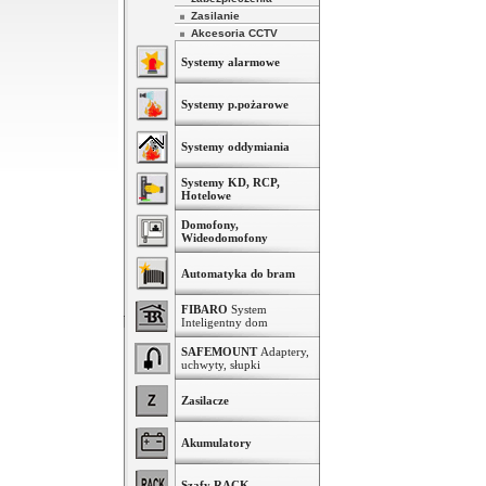
Zasilanie
Akcesoria CCTV
Systemy alarmowe
Systemy p.pożarowe
Systemy oddymiania
Systemy KD, RCP,
Hotelowe
Domofony,
Wideodomofony
Automatyka do bram
FIBARO
System
Inteligentny dom
SAFEMOUNT
Adaptery,
uchwyty, słupki
Zasilacze
Akumulatory
Szafy RACK